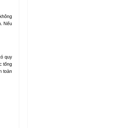
 không
n. Nếu
có quy
c tổng
n toàn