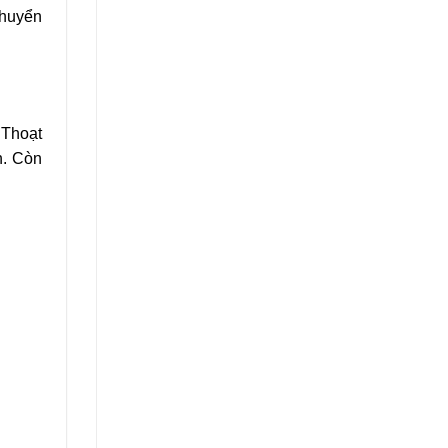
chuyển
 Thoạt
h. Còn