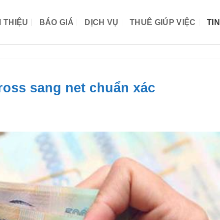
I THIỆU
BÁO GIÁ
DỊCH VỤ
THUÊ GIÚP VIỆC
TI
ross sang net chuẩn xác