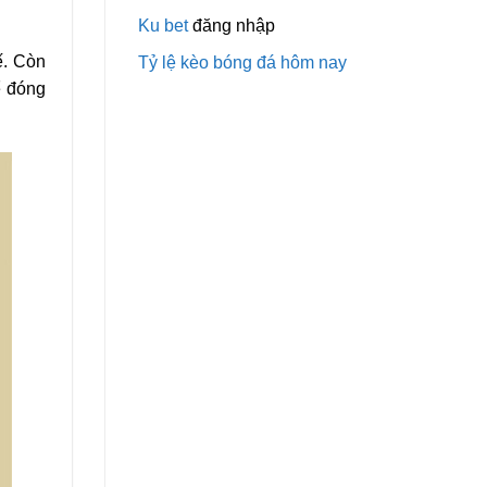
Ku bet
đăng nhập
ế. Còn
Tỷ lệ kèo bóng đá hôm nay
ể đóng