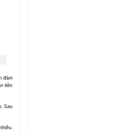
ạn đàm
n tiền
n. Sau
nhiêu.