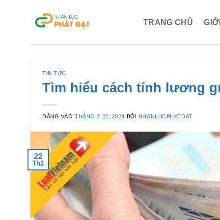
Bỏ
qua
TRANG CHỦ
GIỚ
nội
dung
TIN TỨC
Tìm hiểu cách tính lương g
ĐĂNG VÀO
THÁNG 2 22, 2024
BỞI
NHANLUCPHATDAT
22
Th2