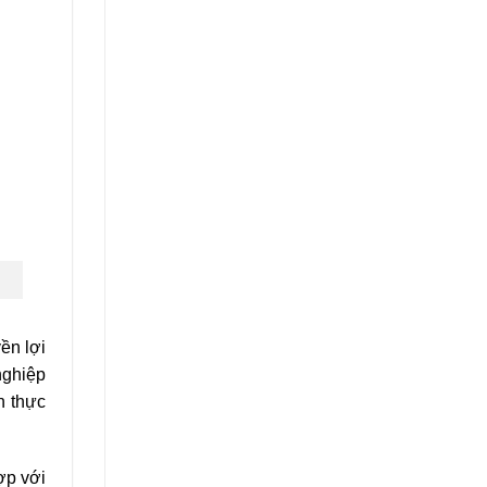
ền lợi
nghiệp
n thực
ợp với