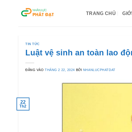
Bỏ
qua
TRANG CHỦ
GIỚ
nội
dung
TIN TỨC
Luật vệ sinh an toàn lao đ
ĐĂNG VÀO
THÁNG 2 22, 2024
BỞI
NHANLUCPHATDAT
22
Th2