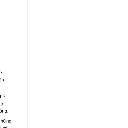
ệ
ốn
thể.
ao
ộng.
 những