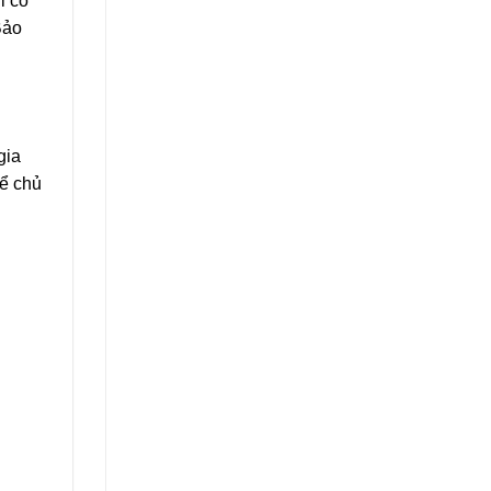
i có
Bảo
gia
hể chủ