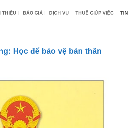
I THIỆU
BÁO GIÁ
DỊCH VỤ
THUÊ GIÚP VIỆC
TI
ộng: Học để bảo vệ bản thân