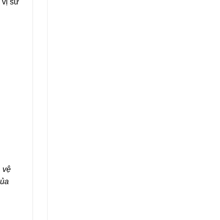
 vị sử
, vệ
của