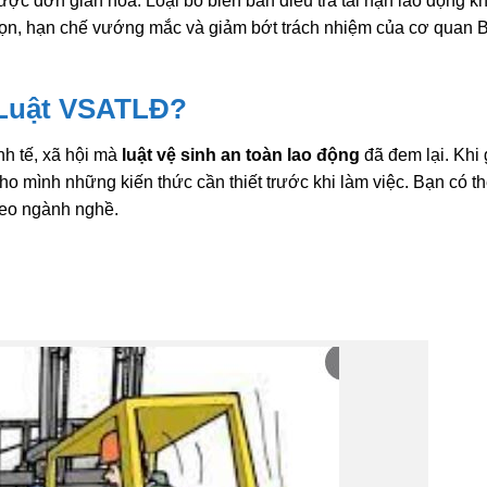
ợc đơn giản hóa. Loại bỏ biên bản điều tra tai nạn lao động kh
h gọn, hạn chế vướng mắc và giảm bớt trách nhiệm của cơ quan 
ề Luật VSATLĐ?
h tế, xã hội mà
luật vệ sinh an toàn lao động
đã đem lại. Khi 
ho mình những kiến thức cần thiết trước khi làm việc. Bạn có t
heo ngành nghề.