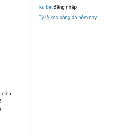
Ku bet
đăng nhập
Tỷ lệ kèo bóng đá hôm nay
g điều
ố
n