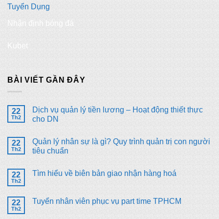
Tuyển Dụng
Nhận định bóng đá
Kubet
BÀI VIẾT GẦN ĐÂY
Dịch vụ quản lý tiền lương – Hoạt động thiết thực
22
Th2
cho DN
Không
có
Quản lý nhân sự là gì? Quy trình quản trị con người
22
bình
luận
Th2
tiêu chuẩn
ở
Dịch
Không
vụ
có
Tìm hiểu về biên bản giao nhận hàng hoá
quản
22
bình
lý
luận
Th2
Không
tiền
ở
có
lương
Quản
bình
–
lý
Tuyển nhân viên phục vụ part time TPHCM
22
luận
Hoạt
nhân
ở
Th2
động
sự
Không
Tìm
thiết
là
có