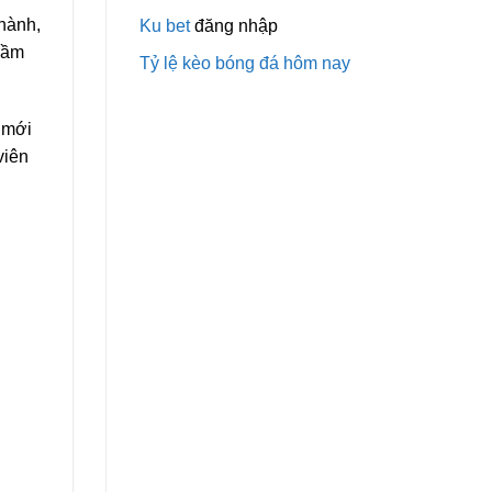
thành,
Ku bet
đăng nhập
rầm
Tỷ lệ kèo bóng đá hôm nay
 mới
viên