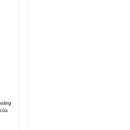
khoảng
 của