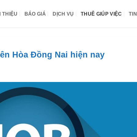
I THIỆU
BÁO GIÁ
DỊCH VỤ
THUÊ GIÚP VIỆC
TI
iên Hòa Đồng Nai hiện nay