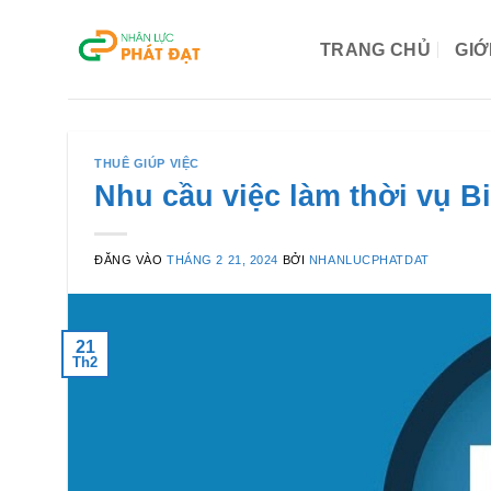
Bỏ
qua
TRANG CHỦ
GIỚ
nội
dung
THUÊ GIÚP VIỆC
Nhu cầu việc làm thời vụ B
ĐĂNG VÀO
THÁNG 2 21, 2024
BỞI
NHANLUCPHATDAT
21
Th2