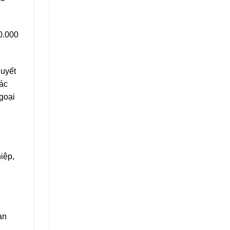
0.000
huyết
các
goại
iệp,
ạn