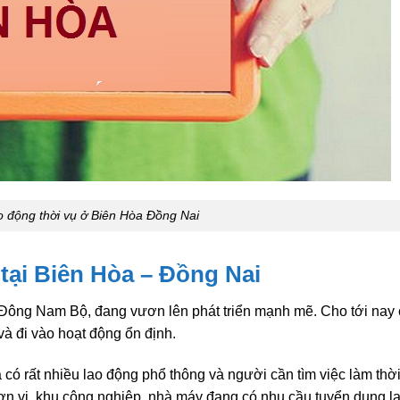
 động thời vụ ở Biên Hòa Đồng Nai
tại Biên Hòa – Đồng Nai
ế Đông Nam Bộ, đang vươn lên phát triển mạnh mẽ. Cho tới nay 
và đi vào hoạt động ổn định.
có rất nhiều lao động phổ thông và người cần tìm việc làm thời
ơn vị, khu công nghiệp, nhà máy đang có nhu cầu tuyển dụng l